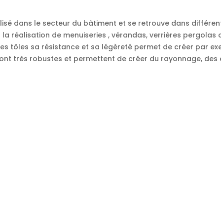
lisé dans le secteur du bâtiment et se retrouve dans différe
ur la réalisation de menuiseries , vérandas, verrières pergolas
s tôles sa résistance et sa légèreté permet de créer par exe
sont très robustes et permettent de créer du rayonnage, de
il est très résistant à l’humidité. L’entreprise Quaglia métal ne
tubes de métal sur mesure en
s tubes et des tôles en métal sur mesure.
matériaux adaptés à votre projet puis vous repartez avec la 
itez le gaspillage ou l’encombrement de matériaux dont vous n