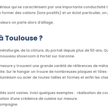
iaux qui se caractérisent par une importante conductivité t
rmer des cations (ions positifs) et un éclat particulier, on p
ieurs on parle alors d’alliage.
à Toulouse ?
métallurgie, de la clôture, du portail depuis plus de 50 ans, Q
n nouveau showroom à Portet sur Garonne.
r-mesure y trouvent une grande variété de références de mét
vite. Sur le hangar on trouve de nombreuses plaques et tôles e
 aluminium ou acier de toutes tailles et formes et enfin les cl
ilités sont vastes. Voici quelques exemples : réalisation de c
isation d’une crédence de cuisine sur mesure.
ccompagne.