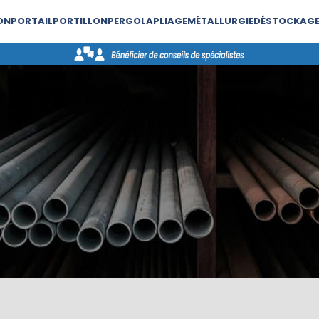
ON
PORTAIL
PORTILLON
PERGOLA
PLIAGE
MÉTALLURGIE
DÉSTOCKAG