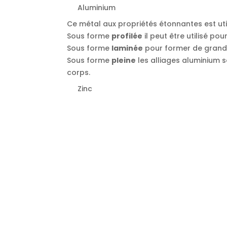
Aluminium
Ce métal aux propriétés étonnantes est uti
Sous forme
profilée
il peut être utilisé po
Sous forme
laminée
pour former de grande
Sous forme
pleine
les alliages aluminium 
corps.
Zinc
Le zinc est utilisé pour les gouttières, car 
Peut-on acheter des 
Chez Quaglia Métal vous pouvez acheter de
Des experts vous guident pour choisir les 
Ainsi vous bénéficiez d’un prix juste et év