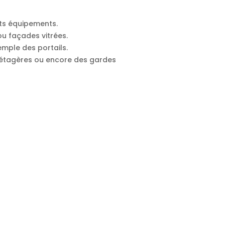
nts équipements.
 ou façades vitrées.
mple des portails.
s étagères ou encore des gardes
 propose pas ce type de réalisations.
 Haute-Garonne ?
dimension dont vous avez besoin.
’aurez pas besoin.