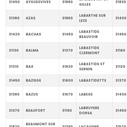
31450
AYGUESVIVES
31880
31830
GILLES
LABARTHE SUR
31380
AZAS
31860
31430
LEZE
LABASTIDE
31420
BACHAS
31450
31450
BEAUVOIR
LABASTIDE
31130
BALMA
31370
31160
CLERMONT
LABASTIDE ST
31310
BAX
31620
31120
SERNIN
31450
BAZIEGE
31600
LABASTIDETTE
31370
31380
BAZUS
31670
LABEGE
31430
LABRUYERE
31370
BEAUFORT
31190
31450
DORSA
BEAUMONT SUR
31870
31390
LACAUGNE
31570