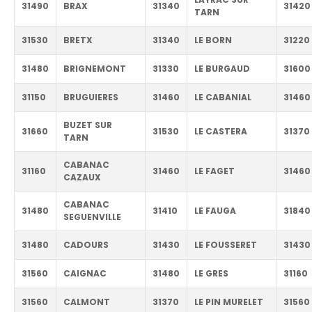
31490
BRAX
31340
31420
TARN
31530
BRETX
31340
LE BORN
31220
31480
BRIGNEMONT
31330
LE BURGAUD
31600
31150
BRUGUIERES
31460
LE CABANIAL
31460
BUZET SUR
31660
31530
LE CASTERA
31370
TARN
CABANAC
31160
31460
LE FAGET
31460
CAZAUX
CABANAC
31480
31410
LE FAUGA
31840
SEGUENVILLE
31480
CADOURS
31430
LE FOUSSERET
31430
31560
CAIGNAC
31480
LE GRES
31160
31560
CALMONT
31370
LE PIN MURELET
31560