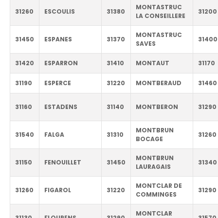
MONTASTRUC
31260
ESCOULIS
31380
31200
LA CONSEILLERE
MONTASTRUC
31450
ESPANES
31370
31400
SAVES
31420
ESPARRON
31410
MONTAUT
31170
31190
ESPERCE
31220
MONTBERAUD
31460
31160
ESTADENS
31140
MONTBERON
31290
MONTBRUN
31540
FALGA
31310
31260
BOCAGE
MONTBRUN
31150
FENOUILLET
31450
31340
LAURAGAIS
MONTCLAR DE
31260
FIGAROL
31220
31290
COMMINGES
MONTCLAR
31130
FLOURENS
31290
31570