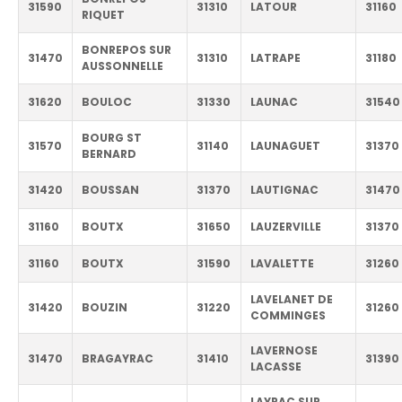
31590
31310
LATOUR
31160
RIQUET
BONREPOS SUR
31470
31310
LATRAPE
31180
AUSSONNELLE
31620
BOULOC
31330
LAUNAC
31540
BOURG ST
31570
31140
LAUNAGUET
31370
BERNARD
31420
BOUSSAN
31370
LAUTIGNAC
31470
31160
BOUTX
31650
LAUZERVILLE
31370
31160
BOUTX
31590
LAVALETTE
31260
LAVELANET DE
31420
BOUZIN
31220
31260
COMMINGES
LAVERNOSE
31470
BRAGAYRAC
31410
31390
LACASSE
LAYRAC SUR