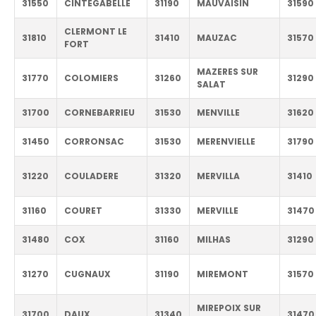
31550
CINTEGABELLE
31190
MAUVAISIN
31590
CLERMONT LE
31810
31410
MAUZAC
31570
FORT
MAZERES SUR
31770
COLOMIERS
31260
31290
SALAT
31700
CORNEBARRIEU
31530
MENVILLE
31620
31450
CORRONSAC
31530
MERENVIELLE
31790
31220
COULADERE
31320
MERVILLA
31410
31160
COURET
31330
MERVILLE
31470
31480
COX
31160
MILHAS
31290
31270
CUGNAUX
31190
MIREMONT
31570
MIREPOIX SUR
31700
DAUX
31340
31470