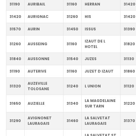
31190
AURIBAIL
31160
HERRAN
31420
31420
AURIGNAC
31260
HIS
31420
31570
AURIN
31450
ISSUS
31390
IZAUT DE L
31260
AUSSEING
31160
31820
HOTEL
31840
AUSSONNE
31540
JUZES
31130
31190
AUTERIVE
31160
JUZET D IZAUT
31860
AUZEVILLE
31320
31240
L UNION
31120
TOLOSANE
LA MAGDELAINE
31650
AUZIELLE
31340
31220
SUR TARN
AVIGNONET
LA SALVETAT
31290
31460
31370
LAURAGAIS
LAURAGAIS
LA SALVETAT ST