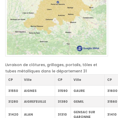
Livraison de clôtures, grillages, portails, tôles et
tubes métalliques dans le département 31
CP
Ville
CP
Ville
CP
31550
AIGNES
31590
GAURE
31600
31280
AIGREFEUILLE
31380
GEMIL
31560
GENSAC SUR
31420
ALAN
31310
31410
GARONNE