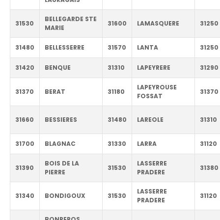
BELLEGARDE STE
31530
31600
LAMASQUERE
31250
MARIE
31480
BELLESSERRE
31570
LANTA
31250
31420
BENQUE
31310
LAPEYRERE
31290
LAPEYROUSE
31370
BERAT
31180
31370
FOSSAT
31660
BESSIERES
31480
LAREOLE
31310
31700
BLAGNAC
31330
LARRA
31120
BOIS DE LA
LASSERRE
31390
31530
31380
PIERRE
PRADERE
LASSERRE
31340
BONDIGOUX
31530
31120
PRADERE
BONREPOS