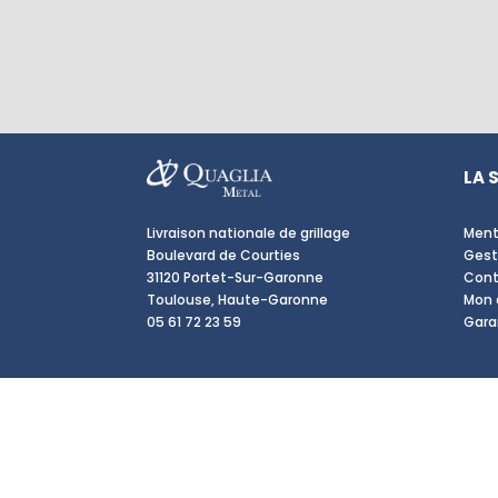
LA 
Livraison nationale de grillage
Ment
Boulevard de Courties
Gest
31120 Portet-Sur-Garonne
Cont
Toulouse, Haute-Garonne
Mon
05 61 72 23 59
Gara