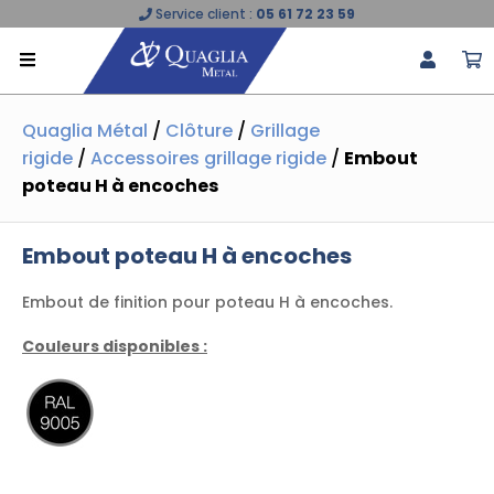
Service client :
05 61 72 23 59
Quaglia Métal
/
Clôture
/
Grillage
rigide
/
Accessoires grillage rigide
/
Embout
poteau H à encoches
Embout poteau H à encoches
Embout de finition pour poteau H à encoches.
Couleurs disponibles :