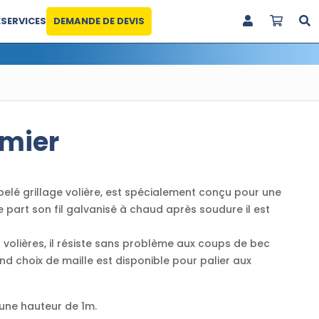
E
SERVICES
DEMANDE DE DEVIS
amier
ppelé grillage volière, est spécialement conçu pour une
De part son fil galvanisé à chaud après soudure il est
s volières, il résiste sans problème aux coups de bec
nd choix de maille est disponible pour palier aux
une hauteur de 1m.