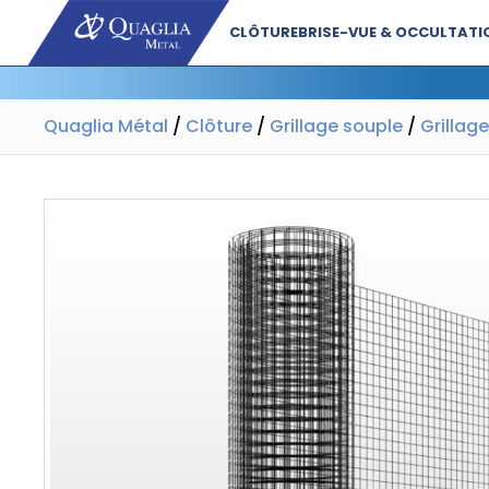
CLÔTURE
BRISE-VUE & OCCULTATI
Quaglia Métal
/
Clôture
/
Grillage souple
/
Grillag