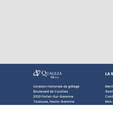
LA 
Livraison nationale de grillage
Ment
Boulevard de Courties
Gest
31120 Portet-Sur-Garonne
Cont
Toulouse, Haute-Garonne
Mon
05 61 72 23 59
Gara