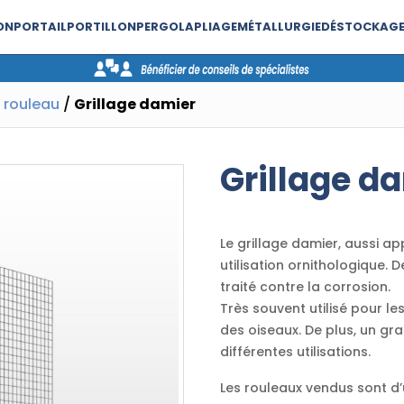
ON
PORTAIL
PORTILLON
PERGOLA
PLIAGE
MÉTALLURGIE
DÉSTOCKAG
e rouleau
/
Grillage damier
Grillage d
Le grillage damier, aussi a
utilisation ornithologique. 
traité contre la corrosion.
Très souvent utilisé pour le
des oiseaux. De plus, un gra
différentes utilisations.
Les rouleaux vendus sont d’