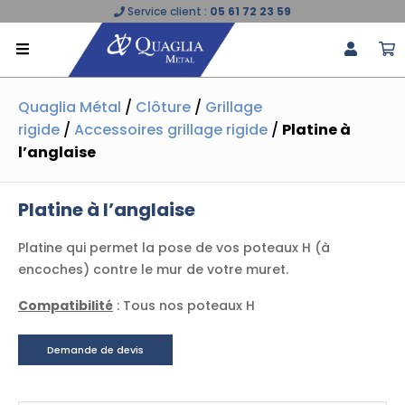
Service client :
05 61 72 23 59
Quaglia Métal
/
Clôture
/
Grillage
rigide
/
Accessoires grillage rigide
/
Platine à
l’anglaise
Platine à l’anglaise
Platine qui permet la pose de vos poteaux H (à
encoches) contre le mur de votre muret.
Compatibilité
: Tous nos poteaux H
Demande de devis