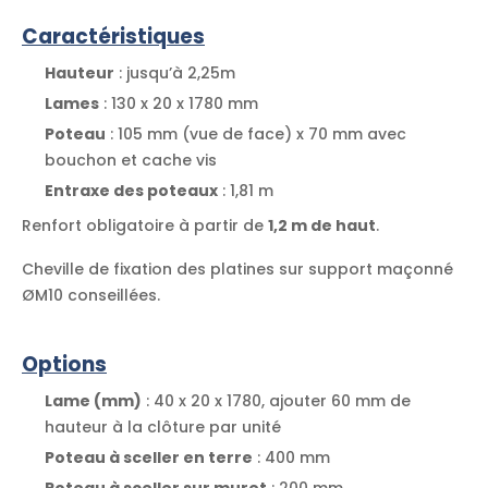
Caractéristiques
Hauteur
: jusqu’à 2,25m
Lames
: 130 x 20 x 1780 mm
Poteau
: 105 mm (vue de face) x 70 mm avec
bouchon et cache vis
Entraxe des poteaux
: 1,81 m
Renfort obligatoire à partir de
1,2 m de haut
.
Cheville de fixation des platines sur support maçonné
ØM10 conseillées.
Options
Lame (mm)
: 40 x 20 x 1780, ajouter 60 mm de
hauteur à la clôture par unité
Poteau à sceller en terre
: 400 mm
Poteau à sceller sur muret
: 200 mm