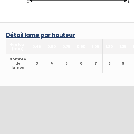
Détail lame par hauteur
Hauteur
0,45
0,60
0,75
0,90
1,05
1,20
1,35
(mm)
Nombre
de
3
4
5
6
7
8
9
lames